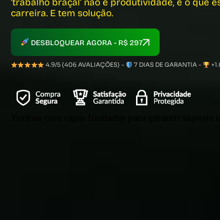
‘trabalho braçal’ não é produtividade, é o que 
carreira. E tem solução.
DESBLOQUEAR AGORA - R$ 297
4.9/5 (406 AVALIAÇÕES) -
7 DIAS DE GARANTIA -
+1
Turmas com vagas limitadas para garantir suporte i